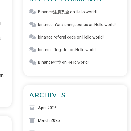
Binance注册奖金
on
Hello world!
l
binance h"anvisningsbonus
on
Hello world!
binance referal code
on
Hello world!
t
binance Register
on
Hello world!
Binance推荐
on
Hello world!
an
ARCHIVES
April 2026
March 2026